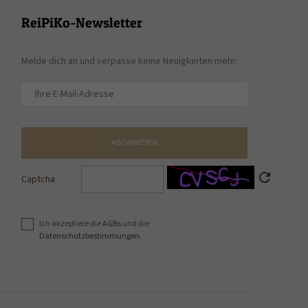
ReiPiKo-Newsletter
Melde dich an und verpasse keine Neuigkeiten mehr.
ABONNIEREN
refresh
Captcha
Ich akzeptiere die
AGBs
und die
Datenschutzbestimmungen
.