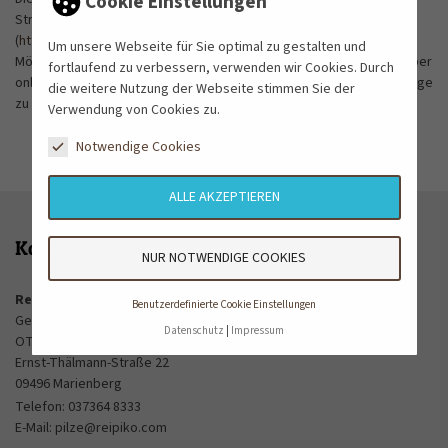
Cookie Einstellungen
Streitbeilegung (OS) bereit, die Sie hier finden:
(
http://ec.europa.eu/consumers/odr
. Verbraucher haben die
Um unsere Webseite für Sie optimal zu gestalten und
Möglichkeit, diese Plattform für die Beilegung von Streitigkeiten über
fortlaufend zu verbessern, verwenden wir Cookies. Durch
online getätigte Käufe oder abgeschlossene Dienstleistungsverträge
die weitere Nutzung der Webseite stimmen Sie der
zu nutzen.
Verwendung von Cookies zu.
Notwendige Cookies
ALLE AKZEPTIEREN
Kontakt
NUR NOTWENDIGE COOKIES
Reipiko Reitzenhainer Pilzkorb GmbH
Benutzerdefinierte Cookie Einstellungen
Geschäftsführer: Markus Münzner
Datenschutz
Impressum
OT Reitzenhain
Ernst-Thälmann-Straße 22
09496 Marienberg
Telefon:
037364 8333
E-Mail:
pilze@reipiko.com