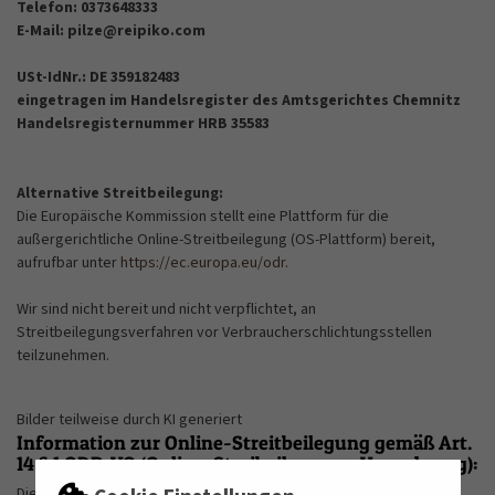
Telefon: 0373648333
E-Mail:
pilze@reipiko.com
USt-IdNr.: DE 359182483
eingetragen im Handelsregister des Amtsgerichtes Chemnitz
Handelsregisternummer HRB 35583
Alternative Streitbeilegung:
Die Europäische Kommission stellt eine Plattform für die
außergerichtliche Online-Streitbeilegung (OS-Plattform) bereit,
aufrufbar unter
https://ec.europa.eu/odr
.
Wir sind nicht bereit und nicht verpflichtet, an
Streitbeilegungsverfahren vor Verbraucherschlichtungsstellen
teilzunehmen.
Bilder teilweise durch KI generiert
Information zur Online-Streitbeilegung gemäß Art.
14 § 1 ODR-VO (Online-Streibeilegungs-Verordnung):
Die Europäische Kommission stellt eine Plattform zur Online-