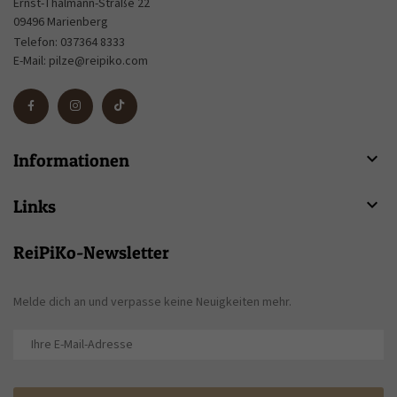
Ernst-Thälmann-Straße 22
09496 Marienberg
Telefon:
037364 8333
E-Mail:
pilze@reipiko.com

Informationen

Links
ReiPiKo-Newsletter
Melde dich an und verpasse keine Neuigkeiten mehr.