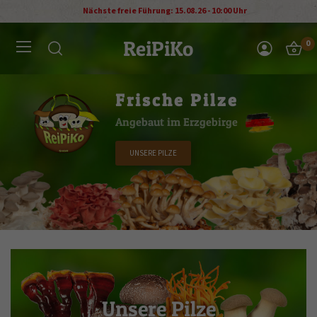
Nächste freie Führung: 15.08.26 - 10:00 Uhr
ReiPiKo
0
Entdecke die
Frische Pilze
Führungen
Vielfalt
Angebaut im Erzgebirge
bei uns
aus dem Erzgebirge
UNSERE PILZE
JETZT ANMELDEN
ZUM SHOP
Unsere Pilze