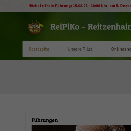
Nächste freie Führung: 15.08.26 - 10:00 Uhr. am 5. 
ReiPiKo – Reitzenhai
Startseite
Unsere Pilze
Onlinesh
Führungen